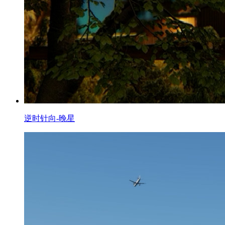
逆时针向-晚星